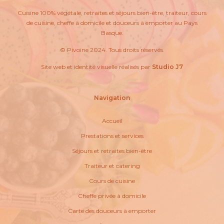
Cuisine 100% végétale, retraites et séjours bien-être, traiteur, cours
de cuisine, cheffe à domicile et douceurs à emporter au Pays
Basque.
© Pivoine 2024. Tous droits réservés.
Site web et identité visuelle réalisés par
Studio J7
Navigation
Accueil
Prestations et services
Séjours et retraites bien-être
Traiteur et catering
Cours de cuisine
Cheffe privée à domicile
Carte des douceurs à emporter