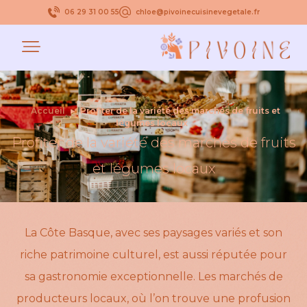
06 29 31 00 55
chloe@pivoinecuisinevegetale.fr
Accueil
▸
Profiter de la variété des marchés de fruits et
légumes locaux
Profiter de la variété des marchés de fruits
et légumes locaux
La Côte Basque, avec ses paysages variés et son
riche patrimoine culturel, est aussi réputée pour
sa gastronomie exceptionnelle. Les marchés de
producteurs locaux, où l’on trouve une profusion