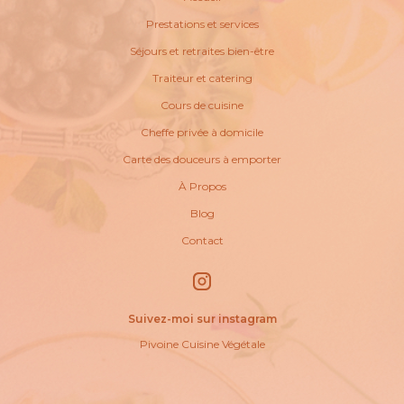
Prestations et services
Séjours et retraites bien-être
Traiteur et catering
Cours de cuisine
Cheffe privée à domicile
Carte des douceurs à emporter
À Propos
Blog
Contact
Suivez-moi sur instagram
Pivoine Cuisine Végétale