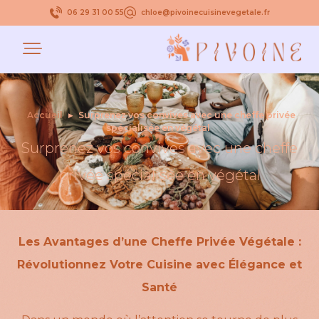
06 29 31 00 55
chloe@pivoinecuisinevegetale.fr
Accueil
▸
Surprenez vos convives avec une cheffe privée
spécialisée en végétal
Surprenez vos convives avec une cheffe
privée spécialisée en végétal
Les Avantages d’une Cheffe Privée Végétale :
Révolutionnez Votre Cuisine avec Élégance et
Santé