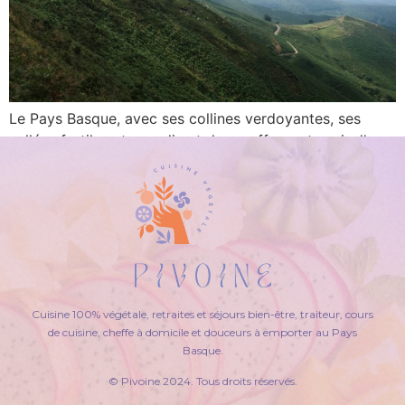
Le Pays Basque, avec ses collines verdoyantes, ses
vallées fertiles et son climat doux, offre un terroir d’une
richesse incomparable pour la culture de fruits et
légumes exceptionnels. Ces trésors du terroir basque,
cultivés avec soin par des agriculteurs passionnés, sont
au cœur de la cuisine régionale, offrant une symphonie
de saveurs et d’arômes qui […]
←
plus ancien
Cuisine 100% végétale, retraites et séjours bien-être, traiteur, cours
de cuisine, cheffe à domicile et douceurs à emporter au Pays
Basque.
© Pivoine 2024. Tous droits réservés.