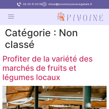
06 29 31 00 55
chloe@pivoinecuisinevegetale.fr
Catégorie :
Non
classé
Profiter de la variété des
marchés de fruits et
légumes locaux