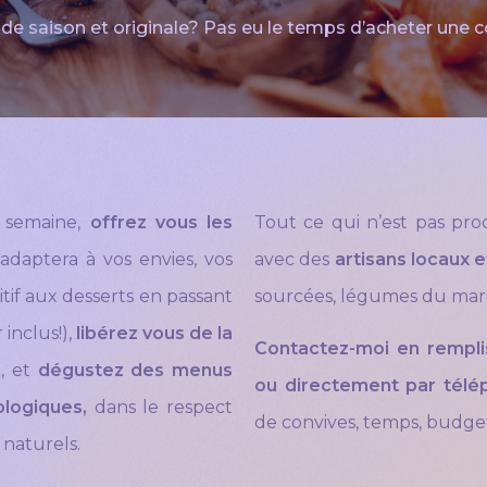
, de saison et originale?
Pas eu le temps d’acheter une c
 semaine,
offrez vous les
Tout ce qui n’est pas prod
’adaptera à vos envies, vos
avec des
artisans locaux 
itif aux desserts en passant
sourcées, légumes du marc
inclus!),
libérez vous de la
Contactez-moi en remplis
, et
dégustez des menus
ou directement par télé
ologiques,
dans le respect
de convives, temps, budge
 naturels.