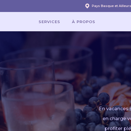
Pays Basque et Ailleur
SERVICES
À PROPOS
SERVICES
À PROPOS
En vacances s
en charge 
profiter p