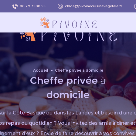
s
06 29 31 00 55
chloe@pivoinecuisinevegetale.fr
Accueil
▸
Cheffe privée à domicile
Cheffe privée
à
domicile
ur la Côte Basque ou dans les Landes et besoin d’une 
vos
repas du quotidien ? Vous invitez des amis à dîner e
leinement d’eux ?
Envie de faire découvrir à vos convives