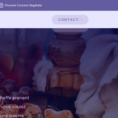
Pivoine Cuisine Végétale
CONTACT
CONTACT
cheffe prenant
t vous voulez
 une cuisine