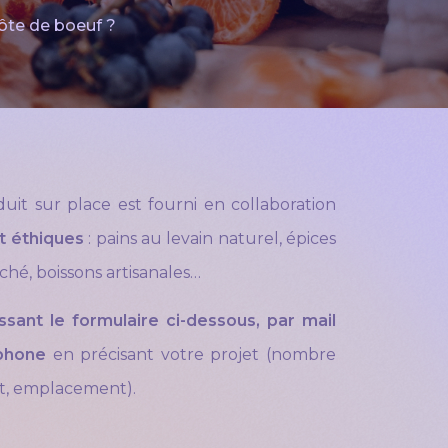
ôte de boeuf ?
uit sur place est fourni en collaboration
et éthiques
: pains au levain naturel, épices
hé, boissons artisanales…
sant le formulaire ci-dessous, par mail
phone
en précisant votre projet (nombre
t, emplacement).