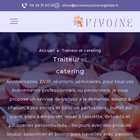
06 29 31 00 55
chloe@pivoinecuisinevegetale.fr
Accueil
▸
Traiteur et catering
Traiteur
et
catering
Anniversaires, EVJF, réunions, séminaires, pour tous vos
événements professionnels ou personnels, je vous
propose un service de traiteur à la demande, adapté à
chacun, à vos envies et besoins particuliers : buffet sur
place, plats à emporter, repas à l’assiette, desserts et
pâtisseries personnalisés… toujours avec des produits
locaux, saisonnier et biologiques travaillés avec passion.