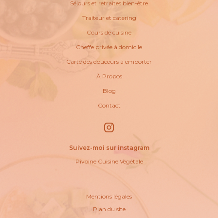
Séjours et retraites bien-être
Traiteur et catering
Cours de cuisine
Cheffe privée à domicile
Carte des douceurs à emporter
À Propos
Blog
Contact
Suivez-moi sur instagram
Pivoine Cuisine Végétale
Mentions légales
Plan du site