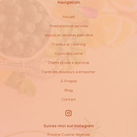
Navigation
Accueil
Prestations et services
Séjours et retraites bien-être
Traiteur et catering
Cours de cuisine
Cheffe privée à domicile
Carte des douceurs à emporter
À Propos
Blog
Contact
Suivez-moi sur instagram
Pivoine Cuisine Végétale