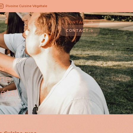
Pivoine Cuisine Végétale
CONTACT
CONTACT
égétal
une
étal