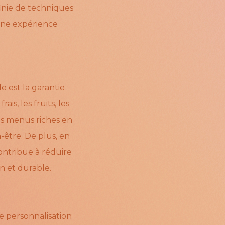
finie de techniques
 une expérience
e est la garantie
is, les fruits, les
es menus riches en
n-être. De plus, en
contribue à réduire
n et durable.
e personnalisation