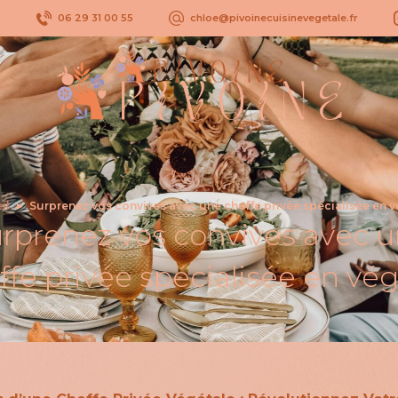
s
06 29 31 00 55
chloe@pivoinecuisinevegetale.fr
il
▸
Surprenez vos convives avec une cheffe privée spécialisée en v
rprenez vos convives avec 
ffe privée spécialisée en vég