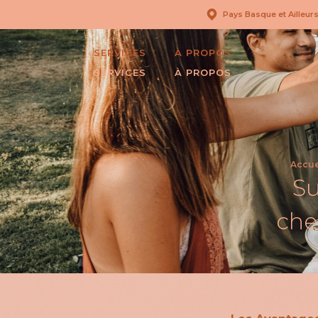
Pays Basque et Ailleur
SERVICES
À PROPOS
SERVICES
À PROPOS
Accue
Su
che