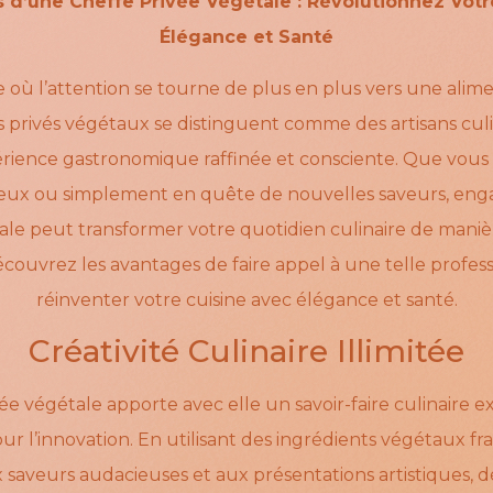
 d’une Cheffe Privée Végétale : Révolutionnez Votr
Élégance et Santé
ù l’attention se tourne de plus en plus vers une alime
s privés végétaux se distinguent comme des artisans culi
rience gastronomique raffinée et consciente. Que vous
ieux ou simplement en quête de nouvelles saveurs, eng
ale peut transformer votre quotidien culinaire de maniè
Découvrez les avantages de faire appel à une telle profes
réinventer votre cuisine avec élégance et santé.
Créativité Culinaire Illimitée
e végétale apporte avec elle un savoir-faire culinaire e
r l’innovation. En utilisant des ingrédients végétaux frais
 saveurs audacieuses et aux présentations artistiques, d