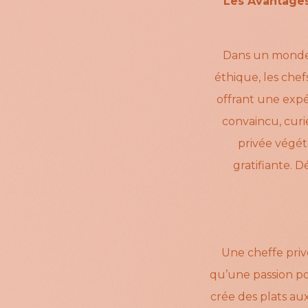
Les Avantages
Dans un monde o
éthique, les chef
offrant une expé
convaincu, cur
privée végét
gratifiante. 
Une cheffe privé
qu’une passion pou
crée des plats aux