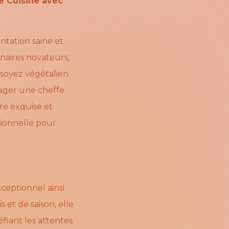
e Cuisine avec
ntation saine et
naires novateurs,
 soyez végétalien
ager une cheffe
re exquise et
sionnelle pour
xceptionnel ainsi
 et de saison, elle
éfiant les attentes