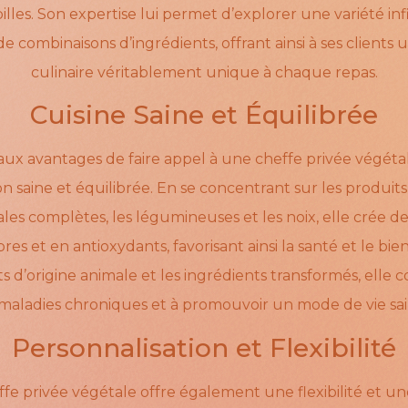
apilles. Son expertise lui permet d’explorer une variété in
de combinaisons d’ingrédients, offrant ainsi à ses clients
culinaire véritablement unique à chaque repas.
Cuisine Saine et Équilibrée
aux avantages de faire appel à une cheffe privée végétal
 saine et équilibrée. En se concentrant sur les produits fra
les complètes, les légumineuses et les noix, elle crée d
res et en antioxydants, favorisant ainsi la santé et le bie
ts d’origine animale et les ingrédients transformés, elle 
 maladies chroniques et à promouvoir un mode de vie sai
Personnalisation et Flexibilité
e privée végétale offre également une flexibilité et un