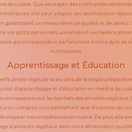
re de cuisine. Que vous ayez des préférences alimentair
 intolérances, elle peut adapter ses recettes pour répon
 en garantissant un niveau élevé de qualité et de saveur. 
 vos goûts personnels, vos envies et vos besoins alime
ure qui correspondent parfaitement à votre style de vie 
nutritionnels.
Apprentissage et Éducation
fe privée végétale va au-delà de la simple préparation d
unité d’apprentissage et d’éducation en matière de cuisi
 connaissances sur les bienfaits des aliments végétaux,
astuces culinaires, vous permettant ainsi d’explorer de n
 développer vos compétences en cuisine. De plus, elle peu
age d’aliments végétaux dans votre alimentation quotidi